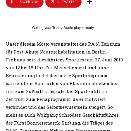
FACEBOOK
TWITTER
Getting your
Trinity Audio
player ready...
Unter diesem Motto veranstaltet das P.A.N. Zentrum
für Post-Akute Neurorehabilitation in Berlin-
Frohnau sein diesjähriges Sportfest am 27. Juni 2018
von 12 bis 18 Uhr. Für Menschen mit und ohne
Behinderung bietet das bunte Sportprogramm
barrierefreie Sportarten von Blasrohrschießen bis
hin zum Fußball integrale. Der Sport zählt im
Zentrum zum Rehaprogramm, da er motiviert,
verbindet und das Selbstbewusstsein steigert. So
sieht es auch Wolfgang Schrödter, Geschäftsführer
der Fürst Donnersmarck-Stiftung, die Träger des
P.A.N.-Zentrums ist. Neben dem Sportprogramm