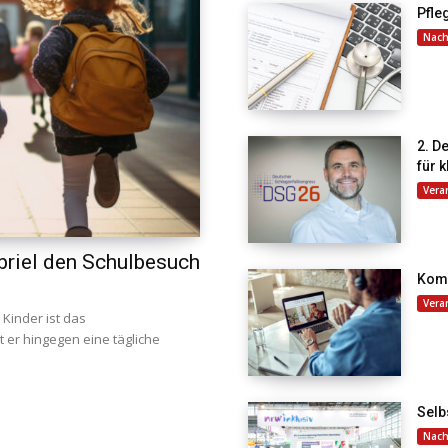
Pfle
Nach
2. D
für 
Vera
abriel den Schulbesuch
Komm
Vera
 Kinder ist das
st er hingegen eine tägliche
Selb
Nach