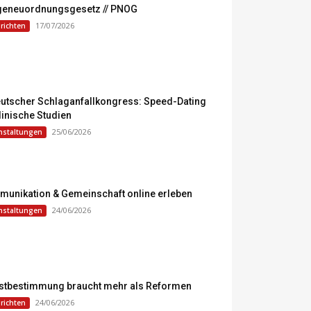
geneuordnungsgesetz // PNOG
17/07/2026
richten
eutscher Schlaganfallkongress: Speed-Dating
klinische Studien
25/06/2026
nstaltungen
unikation & Gemeinschaft online erleben
24/06/2026
nstaltungen
stbestimmung braucht mehr als Reformen
24/06/2026
richten