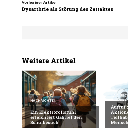
Vorheriger Artikel
Dysarthrie als Störung des Zettaktes
Weitere Artikel
NACHRIC
NACHRICHTEN
Aufruf
Ein Elektrorollstuhl
Aktion
erleichtert Gabriel den
Teilhab
Schulbesuch
Mensch