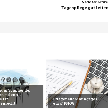
Nächster Artike
Tagespflege gut leite
HTEN
NACHRICHTEN
 zum Sommer der
en – denn
e ist
Pflegeneuordnungsges
enrecht!
etz // PNOG