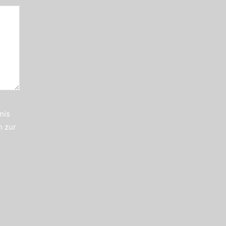
nis
n zur