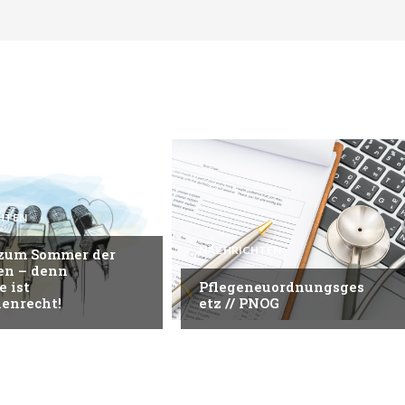
HTEN
NACHRICHTEN
 zum Sommer der
en – denn
e ist
Pflegeneuordnungsges
enrecht!
etz // PNOG