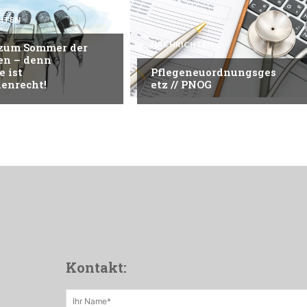
HTEN
NACHRICHTEN
 zum Sommer der
en – denn
e ist
Pflegeneuordnungsges
enrecht!
etz // PNOG
Kontakt: