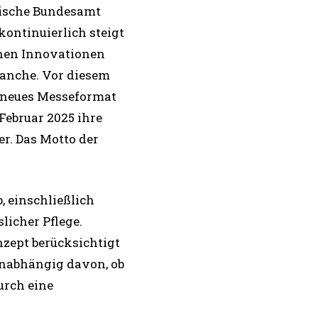
stische Bundesamt
 kontinuierlich steigt
chen Innovationen
ranche. Vor diesem
n neues Messeformat
 Februar 2025 ihre
r. Das Motto der
b, einschließlich
licher Pflege.
nzept berücksichtigt
 unabhängig davon, ob
urch eine