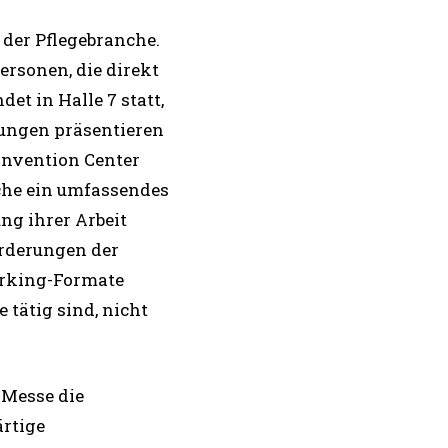
 der Pflegebranche.
rsonen, die direkt
det in Halle 7 statt,
tungen präsentieren
onvention Center
nche ein umfassendes
g ihrer Arbeit
rderungen der
orking-Formate
e tätig sind, nicht
 Messe die
ärtige