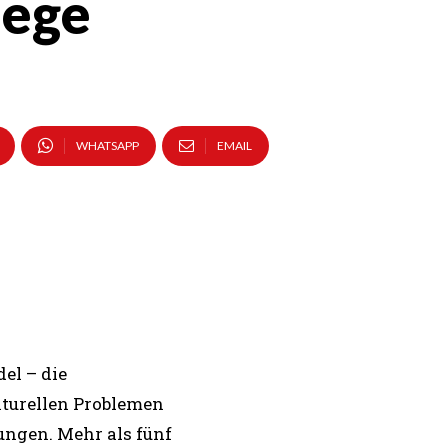
lege
WHATSAPP
EMAIL
el – die
kturellen Problemen
ngen. Mehr als fünf