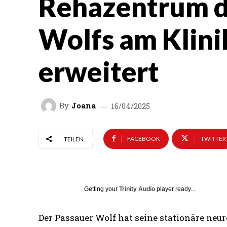
Rehazentrum d
Wolfs am Klin
erweitert
By
Joana
16/04/2025
FACEBOOK
TWITTER
TEILEN
Getting your
Trinity Audio
player ready...
Der Passauer Wolf hat seine stationäre neur