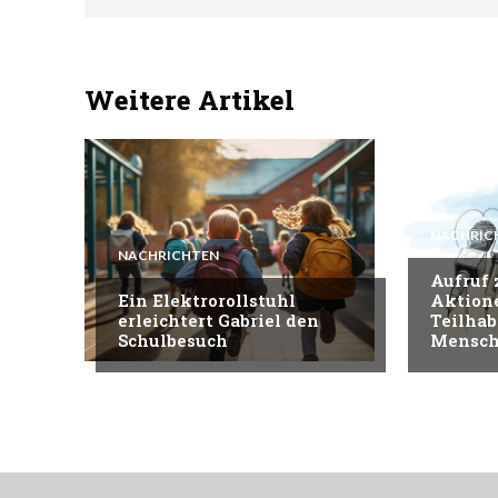
Weitere Artikel
NACHRIC
NACHRICHTEN
Aufruf
Ein Elektrorollstuhl
Aktion
erleichtert Gabriel den
Teilhab
Schulbesuch
Mensch