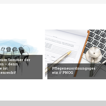
HTEN
NACHRICHTEN
 zum Sommer der
en – denn
e ist
Pflegeneuordnungsges
enrecht!
etz // PNOG