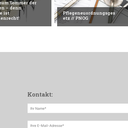
NACHRICHTEN
 zum Sommer der
en – denn
e ist
Pflegeneuordnungsges
enrecht!
etz // PNOG
Kontakt: