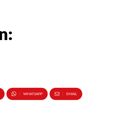
n:
WHATSAPP
EMAIL