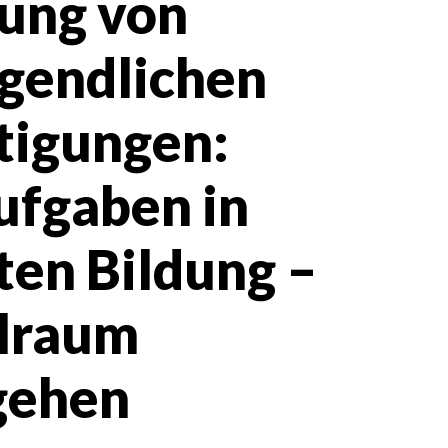
ung von
ugendlichen
tigungen:
ufgaben in
en Bildung –
alraum
gehen