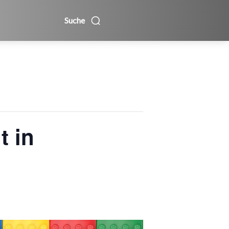
Suche
t in