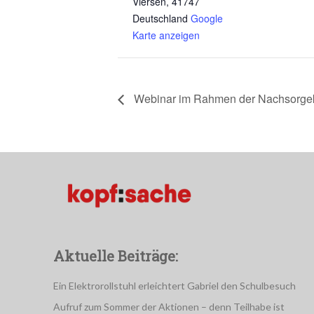
Viersen
,
41747
Deutschland
Google
Karte anzeigen
Webinar im Rahmen der Nachsorge
Aktuelle Beiträge:
Ein Elektrorollstuhl erleichtert Gabriel den Schulbesuch
Aufruf zum Sommer der Aktionen – denn Teilhabe ist