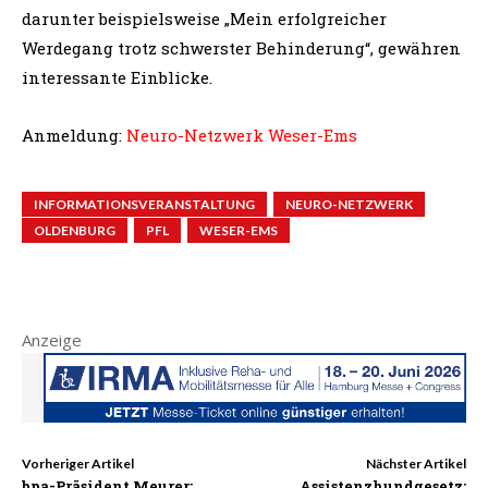
darunter beispielsweise „Mein erfolgreicher
Werdegang trotz schwerster Behinderung“, gewähren
interessante Einblicke.
Anmeldung:
Neuro-Netzwerk Weser-Ems
INFORMATIONSVERANSTALTUNG
NEURO-NETZWERK
OLDENBURG
PFL
WESER-EMS
Anzeige
Vorheriger Artikel
Nächster Artikel
bpa-Präsident Meurer:
Assistenzhundgesetz: