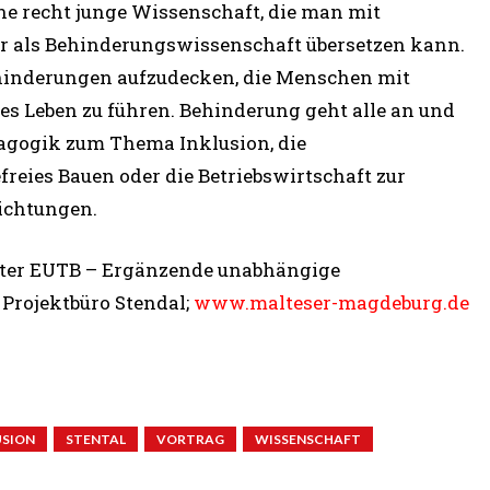
ine recht junge Wissenschaft, die man mit
r als Behinderungswissenschaft übersetzen kann.
Behinderungen aufzudecken, die Menschen mit
es Leben zu führen. Behinderung geht alle an und
dagogik zum Thema Inklusion, die
eies Bauen oder die Betriebswirtschaft zur
richtungen.
erater EUTB – Ergänzende unabhängige
 Projektbüro Stendal;
www.malteser-magdeburg.de
USION
STENTAL
VORTRAG
WISSENSCHAFT