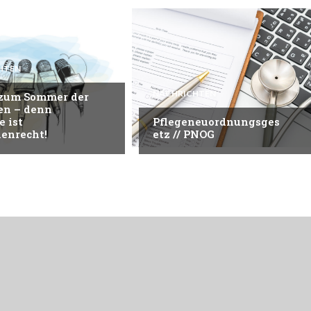
HTEN
NACHRICHTEN
 zum Sommer der
en – denn
e ist
Pflegeneuordnungsges
enrecht!
etz // PNOG