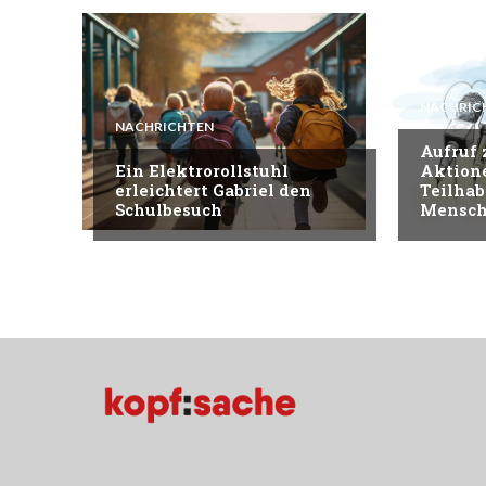
NACHRIC
NACHRICHTEN
Aufruf
Ein Elektrorollstuhl
Aktion
erleichtert Gabriel den
Teilhab
Schulbesuch
Mensch