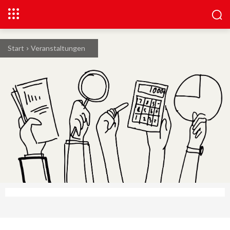
Start
Veranstaltungen
Business finance doodle vector hands holding objects